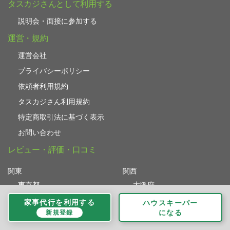
タスカジさんとして利用する
説明会・面接に参加する
運営・規約
運営会社
プライバシーポリシー
依頼者利用規約
タスカジさん利用規約
特定商取引法に基づく表示
お問い合わせ
レビュー・評価・口コミ
関東
関西
東京都
大阪府
神奈川県
兵庫県
家事代行を利用する
ハウスキーパー
になる
新規登録
千葉県
京都府