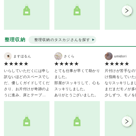
キャベツのイカ肝炒め
また、宜しくお願いしま
きゅうりとみょうがの和え
す。
物
蒸しなす
キャビアのせデビルドエッ
グ
鶏肉のガーリックグリル
整理収納
整理収納のタスカジさんを探す
次回もよろしくお願いいた
します。
ますほるん
さくら
umidori
いらしていただくには申し
とても仕事が早くて助かり
片付けが苦手なの
訳ないほどのスペースでし
ました。
け指南をしていた
だ、優しくガイドしてくだ
部屋がスッキリして、心も
なりスッキリしま
さり、お片付けが奇跡のよ
スッキリしました。
まだまだモノが多
うに進み、床とテーブルが
ありがとうございました。
少しずつ、モノを
綺麗になりました！私自身
ッキリさせていき
はお片付けが苦手ですが、
います。
心地よい雰囲気をつくって
また、宜しくお
くださり、疲れなど感じな
す。
い貴重な時間でした。あり
がとうございました！