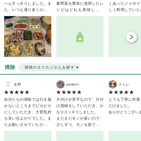
へんすっきりしました。ま
夏野菜を豊富に使用したレ
くあったジャガイ
た、いつも通り多くの品数
シピはどれも美味しそう
しく料理していた
を作って下さったのです
で、明日から楽しみです！
んでます！
が、今回は特にいずれもと
トウモロコシの炊き込みご
まだ暑いですが次
ても大人なお味のお料理で
飯は、今日すぐに全部いた
しくお願いします
感激しました。都合の合う
だきました。とても美味し
時だけのスポットでの依頼
かったです。
ですが、もう２０回以上も
依頼時から終了後までスム
来ていただいているので私
ーズなコミュニケーション
の嗜好もご理解いただけて
でした。
たいへん助かっています。
またよろしくお願いいたし
掃除
掃除のタスカジさんを探す
ます。
ココナッツチキンカレー
生野
umidori
スミレ
鰯のトマトソース煮
ゴーヤチャンプルー
イカの煮物
自分たちの掃除では行き届
片付けが苦手なので、片付
とても丁寧に作業
ナスとピーマンの焼き浸し
かないところまでピカピカ
け指南をしていただき、か
だけました。
切り干し大根ときゅうりの
にしていただき、大変気持
なりスッキリしました。
ありがとうござい
中華風酢の物
ち良い仕上がりでした。ま
まだまだモノが多いので、
酸辣湯
たお願いさせていただきま
少しずつ、モノを捨ててス
モロヘイヤのおひたし
す。宜しくお願いします。
ッキリさせていきたいと思
豚肉とキャベツの炒めもの
います。