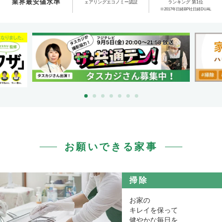
業界最安値水準
ェアリングエコノミー認証
ランキング 第1位
※2017年日経BP社日経DUAL
お願いできる家事
掃除
お家の
キレイを保って
健やかな毎日を